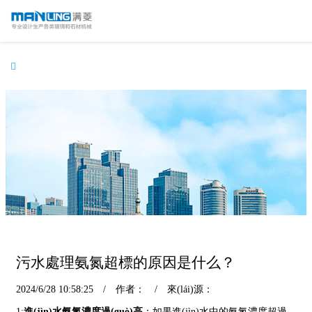

污水處理氨氮超標的原因是什么？
2024/6/28 10:58:25 / 作者： / 來(lái)源：
1:
進(jìn)水氨氮濃度過(guò)高
：如果進(jìn)水中的氨氮濃度超過